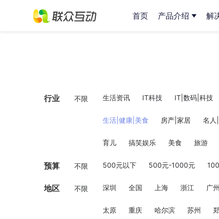
首页
产品介绍
解
行业
生活资讯
IT科技
IT|数码|科技
不限
生活|健康|美食
房产|家居
名人
育儿
搞笑娱乐
美食
旅游
预算
500元以下
500元-1000元
10
不限
地区
深圳
全国
上海
浙江
广
不限
太原
重庆
哈尔滨
苏州