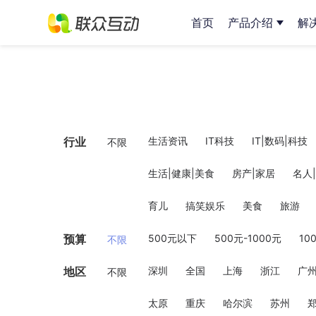
首页
产品介绍
解
行业
生活资讯
IT科技
IT|数码|科技
不限
生活|健康|美食
房产|家居
名人
育儿
搞笑娱乐
美食
旅游
预算
500元以下
500元-1000元
10
不限
地区
深圳
全国
上海
浙江
广
不限
太原
重庆
哈尔滨
苏州