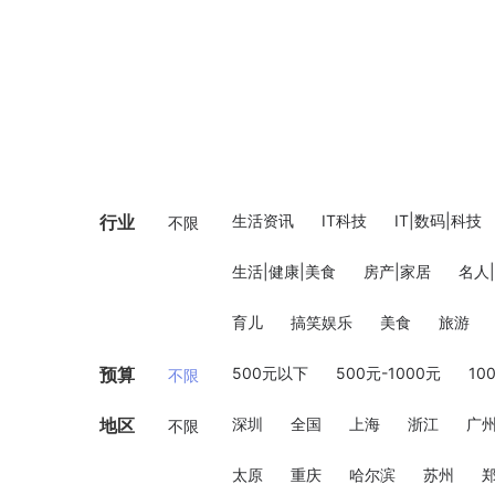
行业
生活资讯
IT科技
IT|数码|科技
不限
生活|健康|美食
房产|家居
名人
育儿
搞笑娱乐
美食
旅游
预算
500元以下
500元-1000元
10
不限
地区
深圳
全国
上海
浙江
广
不限
太原
重庆
哈尔滨
苏州