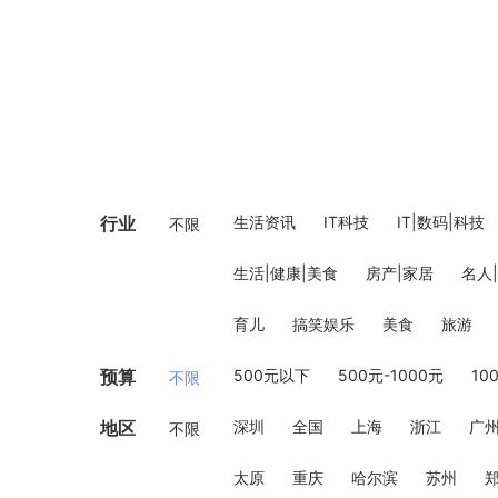
行业
生活资讯
IT科技
IT|数码|科技
不限
生活|健康|美食
房产|家居
名人
育儿
搞笑娱乐
美食
旅游
预算
500元以下
500元-1000元
10
不限
地区
深圳
全国
上海
浙江
广
不限
太原
重庆
哈尔滨
苏州