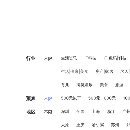
行业
生活资讯
IT科技
IT|数码|科技
不限
生活|健康|美食
房产|家居
名人
育儿
搞笑娱乐
美食
旅游
预算
500元以下
500元-1000元
10
不限
地区
深圳
全国
上海
浙江
广
不限
太原
重庆
哈尔滨
苏州