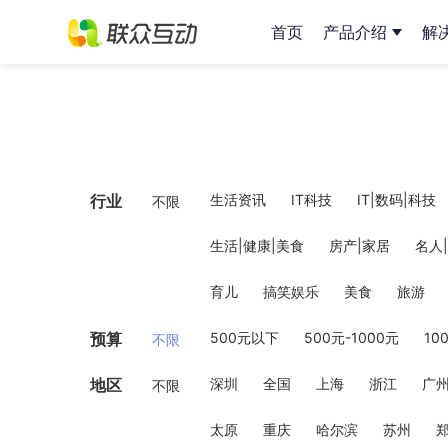
首页
产品介绍
解
行业
生活资讯
IT科技
IT|数码|科技
不限
生活|健康|美食
房产|家居
名人
育儿
搞笑娱乐
美食
旅游
预算
500元以下
500元-1000元
10
不限
地区
深圳
全国
上海
浙江
广
不限
太原
重庆
哈尔滨
苏州