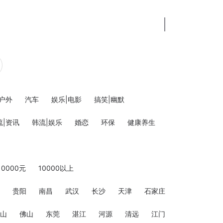
登录
|户外
汽车
娱乐|电影
搞笑|幽默
流|资讯
韩流|娱乐
婚恋
环保
健康养生
10000元
10000以上
贵阳
南昌
武汉
长沙
天津
石家庄
山
佛山
东莞
湛江
河源
清远
江门