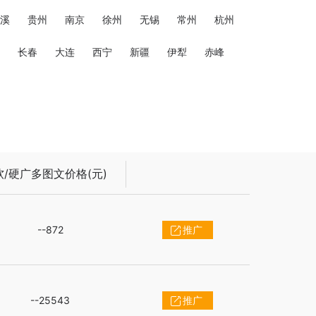
溪
贵州
南京
徐州
无锡
常州
杭州
长春
大连
西宁
新疆
伊犁
赤峰
软/硬广多图文价格(元)
--872
推广
--25543
推广