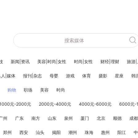
科技
新闻|资讯
美容|时尚|女性
时尚|女性
财经|理财
旅游
名人|媒体
报刊|杂志
母婴
游戏
体育
摄影
星座
韩
购物
职场
美容
时尚
1000元-2000元
2000元-4000元
4000元-6000元
6000元-
广州
广东
南方
山东
泉州
厦门
北京
顺德
成都
郑州
西安
汕头
揭阳
潮州
珠海
惠州
阳江
中