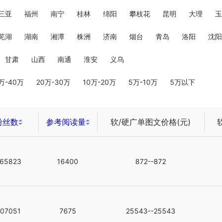
三亚
福州
南宁
桂林
绵阳
攀枝花
昆明
大理
玉
芜湖
湖南
湘潭
株洲
济南
烟台
青岛
洛阳
沈阳
甘肃
山西
南通
淮安
义乌
万-40万
20万-30万
10万-20万
5万-10万
5万以下
粉丝数
参考阅读量
软/硬广单图文价格(元)
65823
16400
872--872
07051
7675
25543--25543