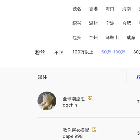
茂名
香港
海口
海南
绍兴
温州
宁波
合肥
包头
兰州
马鞍山
威海
粉丝
100万以上
50万-100万
30
不限
媒体
全球潮流汇
7
qqchlh
教你穿衣搭配
5
dapei9981