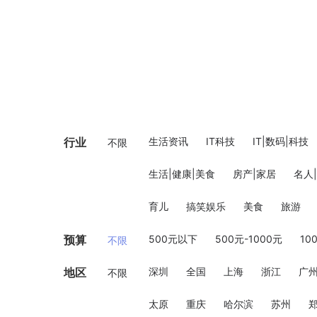
行业
生活资讯
IT科技
IT|数码|科技
不限
生活|健康|美食
房产|家居
名人
育儿
搞笑娱乐
美食
旅游
预算
500元以下
500元-1000元
10
不限
地区
深圳
全国
上海
浙江
广
不限
太原
重庆
哈尔滨
苏州