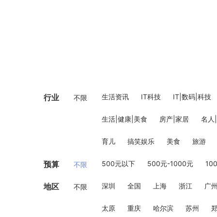
行业
生活资讯
IT科技
IT|数码|科技
不限
生活|健康|美食
房产|家居
名人
育儿
搞笑娱乐
美食
旅游
预算
500元以下
500元-1000元
10
不限
地区
深圳
全国
上海
浙江
广
不限
太原
重庆
哈尔滨
苏州