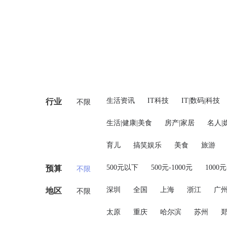
生活资讯
IT科技
IT|数码|科技
行业
不限
生活|健康|美食
房产|家居
名人|
育儿
搞笑娱乐
美食
旅游
500元以下
500元-1000元
1000元
预算
不限
深圳
全国
上海
浙江
广
地区
不限
太原
重庆
哈尔滨
苏州