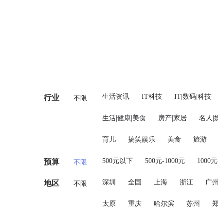
生活资讯
IT科技
IT|数码|科技
行业
不限
生活|健康|美食
房产|家居
名人|
育儿
搞笑娱乐
美食
旅游
500元以下
500元-1000元
1000元
预算
不限
深圳
全国
上海
浙江
广
地区
不限
太原
重庆
哈尔滨
苏州