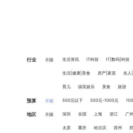
行业
生活资讯
IT科技
IT|数码|科技
不限
生活|健康|美食
房产|家居
名人
育儿
搞笑娱乐
美食
旅游
预算
500元以下
500元-1000元
10
不限
地区
深圳
全国
上海
浙江
广
不限
太原
重庆
哈尔滨
苏州