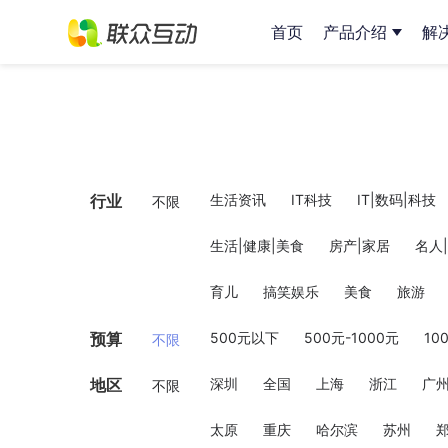
首页
产品介绍
解
行业
生活资讯
IT科技
IT|数码|科技
不限
生活|健康|美食
房产|家居
名人
育儿
搞笑娱乐
美食
旅游
预算
500元以下
500元-1000元
10
不限
地区
深圳
全国
上海
浙江
广
不限
太原
重庆
哈尔滨
苏州