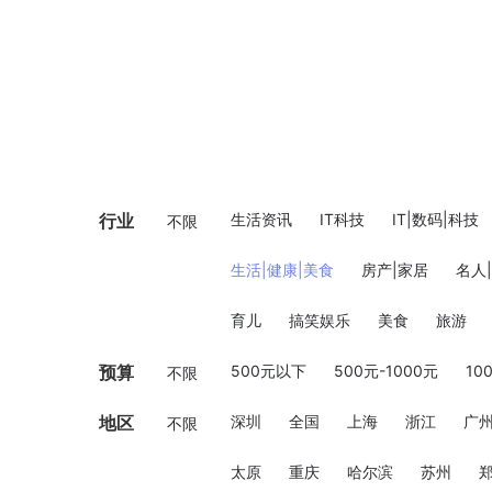
行业
生活资讯
IT科技
IT|数码|科技
不限
生活|健康|美食
房产|家居
名人
育儿
搞笑娱乐
美食
旅游
预算
500元以下
500元-1000元
10
不限
地区
深圳
全国
上海
浙江
广
不限
太原
重庆
哈尔滨
苏州