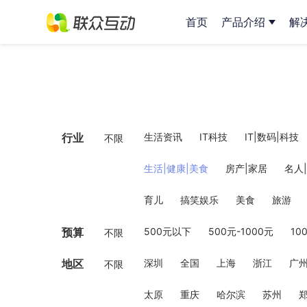
首页
产品介绍
解
行业
生活资讯
IT科技
IT|数码|科技
不限
生活|健康|美食
房产|家居
名人
育儿
搞笑娱乐
美食
旅游
预算
500元以下
500元-1000元
10
不限
地区
深圳
全国
上海
浙江
广
不限
太原
重庆
哈尔滨
苏州