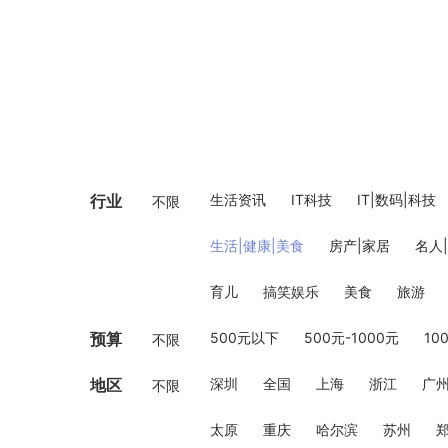
行业
生活资讯
IT科技
IT|数码|科技
不限
生活|健康|美食
房产|家居
名人
育儿
搞笑娱乐
美食
旅游
预算
500元以下
500元-1000元
10
不限
地区
深圳
全国
上海
浙江
广
不限
太原
重庆
哈尔滨
苏州